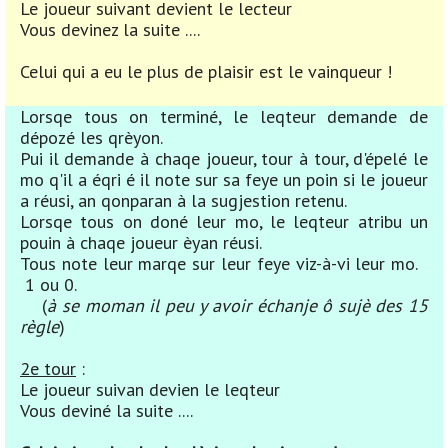
Le joueur suivant devient le lecteur
Vous devinez la suite ....
Celui qui a eu le plus de plaisir est le vainqueur !
Lorsqe tous on terminé, le leqteur demande de
dépozé les qrèyon.
Pui il demande à chaqe joueur, tour à tour, d'épelé le
mo q'il a éqri é il note sur sa feye un poin si le joueur
a réusi, an qonparan à la sugjestion retenu.
Lorsqe tous on doné leur mo, le leqteur atribu un
pouin à chaqe joueur èyan réusi.
Tous note leur marqe sur leur feye viz-à-vi leur mo.
1 ou 0.
(
à se moman il peu y avoir échanje ô sujè des 15
règle
)
2e tour
:
Le joueur suivan devien le leqteur
Vous deviné la suite ....