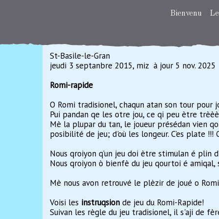
Bienvenu
Le
St-Basile-le-Gran
jeudi 3 septanbre 2015, miz à jour 5 nov. 2025
Romi-rapide
O Romi tradisionel, chaqun atan son tour pour j
Pui pandan qe les otre jou, ce qi peu ètre trèèè
Mè la plupar du tan, le joueur présédan vien qon
posibilité de jeu; d'où les longeur. C’es plate !!!
Nous qroiyon q’un jeu doi ètre stimulan é plin d
Nous qroiyon ò bienfè du jeu qourtoi é amiqal, 
Mè nous avon retrouvé le plèzir de joué o Romi
Voisi les
instruqsion
de jeu du Romi-Rapide!
Suivan les règle du jeu tradisionel, il s'aji de fè