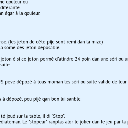
ème qouleur ou
 diférante.
n égar à la qouleur.
nse. (les jeton de cète pije sont remi dan la mize)
 la some des jeton déposable.
n jeton é si ce jeton permè d'atindre 24 poin dan une séri ou une
suite.
US peve dépozé à tous moman les séri ou suite valide de leur 
à dépozé, peu pijé qan bon lui sanble.
 joué sur la table, il di "Stop".
ateman. Le "stopeur" ranplas alor le joker dan le jeu par la p